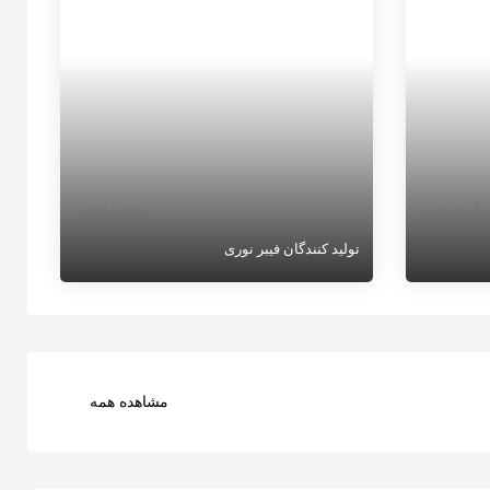
Parisa Rajabi
Mojtaba Mon
تولید کنندگان فیبر نوری
دستگاه OTDR چیست؟ دستگاه OTDR یک
تولید کنندگان فیبر نوری، به مجموعه هایی
ت سنجش،
گفته می شود که شیشه خالص یا پلاستیک را
ی و
به تارهای فیبر نوری شفاف با قطر کمی
یرد. تست
ضخیم تر از موی انسان تبدیل می نمایند.
فیبرهای نوری استاندارد
مشاهده همه
ادامه مطلب