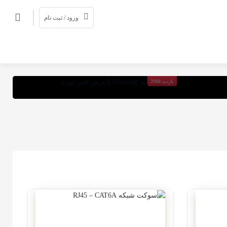
ورود / ثبت نام
MOJTABA MONTAKHABI
نکات کلیو Cleaving یا برش فیبر نوری
بازدید 2068