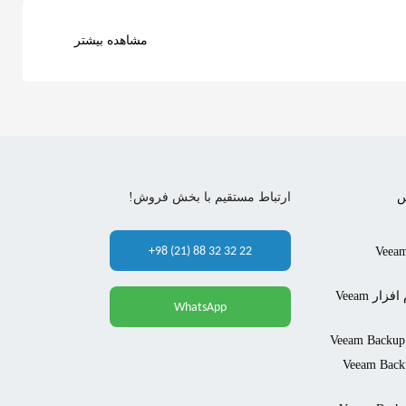
مشاهده بیشتر
س
ارتباط مستقیم با بخش فروش!
+98 (21) 88 32 32 22
Veeam Backu &
قابلیت Network Traffic Rules در نرم افزار Veeam
WhatsApp
Ve در نرم افزار Veeam Backup &