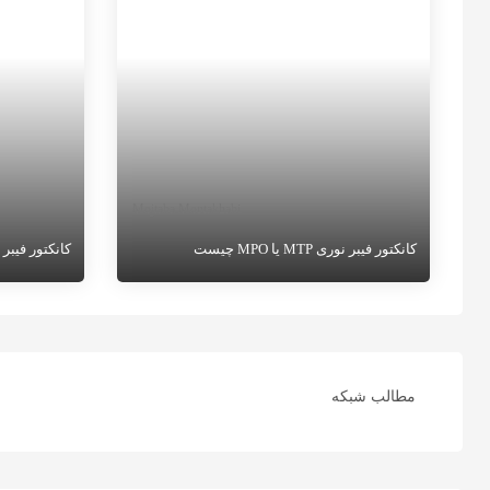
Mojtaba Montakhabi
کانکتور فیبر نوری MTP یا MPO چیست
کانکتور فیبر نوری 
کانکتور فیبر نوری MTP یا MPO چیست،
کانکتور MTP® که نام تجاری ثبت شده توسط
کمپانی US Conec ایالات متحده برای کانکتور
(تک حالته) و
MPO می باشد و در واقع مخفف اتصال فیبر
محبوبیت زیا
نوری چند تایی یا
توسط کمپان
مطالب شبکه
ادامه مطلب