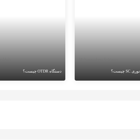
takhabi
Mohammadreza Soleimani
SC چیست؟
دستگاه OTDR چیست؟
کانکتور فیبر نوری SC چیست؟ کانکتور SC در
اوایل دهه 1990 برای کاربردهای سینگل مد
ابزار فیبر نوری می باشد که جه
 مالتی مد (چند حالته) به
عیب یابی و نگهداری شبکه های نور
دی دست یافت. این کانکتور
مخابراتی مورد استفاده قرار می گ
ی تلگراف و تلفن نیپون
OTDR با انتقال یک یا چندین
ادامه مطلب
ادامه مطلب