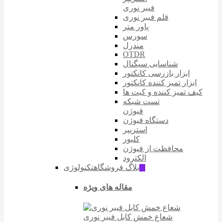
فیبر نوری
قلم فیبر نوری
پاور متر
سورس
مندرل
OTDR
شناسایی سیگنال
ابزار بازرسی کانکتور
ابزار تمیز کننده کانکتور
کیف تمیز کننده و کیت ها
تست شبکه
فیوژن
دستگاه فیوژن
استریپر
کلیور
محافظت از فیوژن
الکترود
بلاگ فروشگاه
تکنولوژی
ّIT
مقاله های ویژه
شعاع خمش کابل فیبر نوری