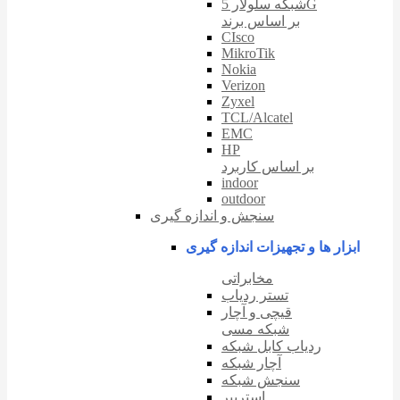
شبکه سلولار 5G
بر اساس برند
CIsco
MikroTik
Nokia
Verizon
Zyxel
TCL/Alcatel
EMC
HP
بر اساس کاربرد
indoor
outdoor
سنجش و اندازه گیری
ابزار ها و تجهیزات اندازه گیری
مخابراتی
تستر ردیاب
قیچی و آچار
شبکه مسی
ردیاب کابل شبکه
آچار شبکه
سنجش شبکه
استریپر