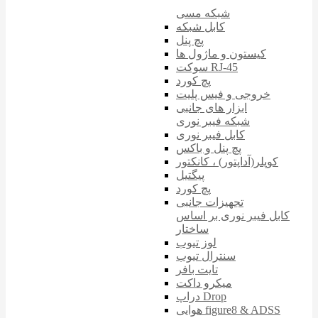
شبکه مسی
کابل شبکه
پچ پنل
کیستون و ماژول ها
سوکت RJ-45
پچ کورد
خروجی و فیس پلیت
ابزار های جانبی
شبکه فیبر نوری
کابل فیبر نوری
پچ پنل و باکس
کوپلر(آداپتور) ، کانکتور
پیگتیل
پچ کورد
تجهیزات جانبی
کابل فیبر نوری بر اساس
ساختار
لوز تیوب
سنترال تیوب
تایت بافر
میکرو داکت
دراپ Drop
هوایی figure8 & ADSS