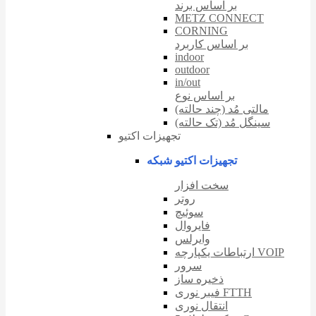
بر اساس برند
METZ CONNECT
CORNING
بر اساس کاربرد
indoor
outdoor
in/out
بر اساس نوع
مالتی مُد (چند حالته)
سینگل مُد (تک حالته)
تجهیزات اکتیو
تجهیزات اکتیو شبکه
سخت افزار
روتر
سوئیچ
فایروال
وایرلس
ارتباطات یکپارچه VOIP
سرور
ذخیره ساز
فیبر نوری FTTH
انتقال نوری