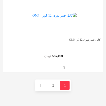
کابل فیبر نوری 12 کر OM4
585,000
تومان
2
1