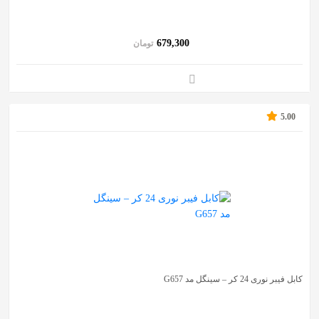
به
اشتراک
679,300
تومان
بگذارید.
کپی
لینک
5.00
کابل فیبر نوری 24 کر – سینگل مد G657