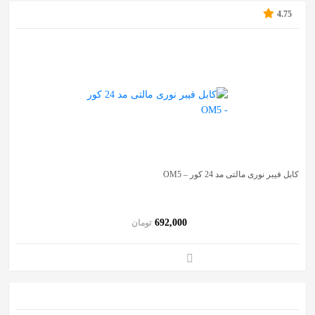
4.75
کابل فیبر نوری مالتی مد 24 کور – OM5
692,000
تومان