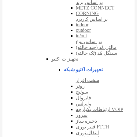
بر اساس برند
METZ CONNECT
CORNING
بر اساس کاربرد
indoor
outdoor
in/out
بر اساس نوع
مالتی مُد (چند حالته)
سینگل مُد (تک حالته)
تجهیزات اکتیو
تجهیزات اکتیو شبکه
سخت افزار
روتر
سوئیچ
فایروال
وایرلس
ارتباطات یکپارچه VOIP
سرور
ذخیره ساز
فیبر نوری FTTH
انتقال نوری