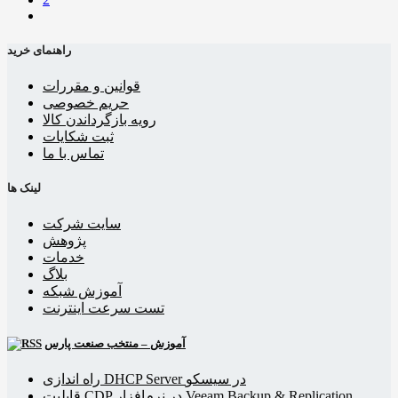
راهنمای خرید
قوانین و مقررات
حریم خصوصی
رویه بازگرداندن کالا
ثبت شکایات
تماس با ما
لینک ها
سایت شرکت
پژوهش
خدمات
بلاگ
آموزش شبکه
تست سرعت اینترنت
آموزش – منتخب صنعت پارس
راه اندازی DHCP Server در سیسکو
قابلیت CDP در نرم‌افزار Veeam Backup & Replication