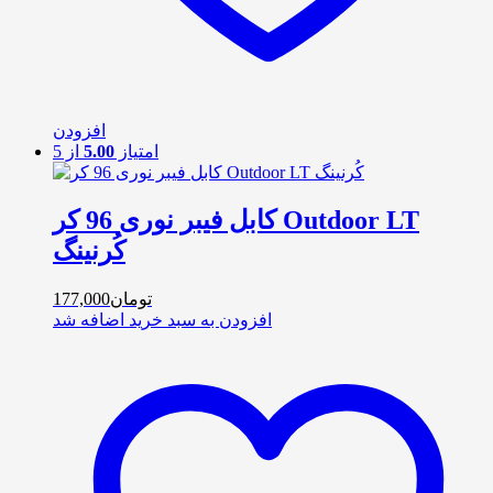
افزودن
امتیاز
5.00
از 5
کابل فیبر نوری 96 کر Outdoor LT
کُرنینگ
تومان
177,000
افزودن به سبد خرید
اضافه شد