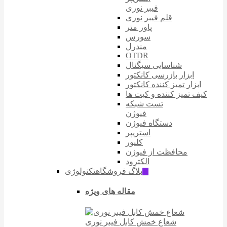
فیبر نوری
قلم فیبر نوری
پاور متر
سورس
مندرل
OTDR
شناسایی سیگنال
ابزار بازرسی کانکتور
ابزار تمیز کننده کانکتور
کیف تمیز کننده و کیت ها
تست شبکه
فیوژن
دستگاه فیوژن
استریپر
کلیور
محافظت از فیوژن
الکترود
بلاگ فروشگاه
تکنولوژی
ّIT
مقاله های ویژه
شعاع خمش کابل فیبر نوری