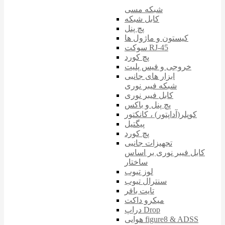
شبکه مسی
کابل شبکه
پچ پنل
کیستون و ماژول ها
سوکت RJ-45
پچ کورد
خروجی و فیس پلیت
ابزار های جانبی
شبکه فیبر نوری
کابل فیبر نوری
پچ پنل و باکس
کوپلر(آداپتور) ، کانکتور
پیگتیل
پچ کورد
تجهیزات جانبی
کابل فیبر نوری بر اساس
ساختار
لوز تیوب
سنترال تیوب
تایت بافر
میکرو داکت
دراپ Drop
هوایی figure8 & ADSS