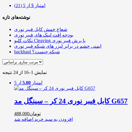
امتیاز
5
از 5
(21)
نوشته‌های تازه
شعاع خمش کابل فیبر نوری
بودجه افت لینک های فیبر نوری
نکات کلیو Cleaving یا برش فیبر نوری
ایمنی چشم در برابر لیزر های شبکه فیبر نوری
backhaul شبکه چیست؟
نمایش 1–16 از 24 نتیجه
امتیاز
5.00
از 5
کابل فیبر نوری 24 کر – سینگل مد G657
تومان
488,000
افزودن به سبد خرید
اضافه شد