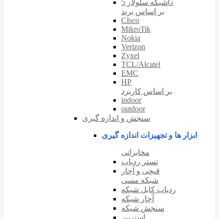
شبکه سلولار 5G
بر اساس برند
CIsco
MikroTik
Nokia
Verizon
Zyxel
TCL/Alcatel
EMC
HP
بر اساس کاربرد
indoor
outdoor
سنجش و اندازه گیری
ابزار ها و تجهیزات اندازه گیری
مخابراتی
تستر ردیاب
قیچی و آچار
شبکه مسی
ردیاب کابل شبکه
آچار شبکه
سنجش شبکه
استریپر