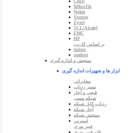
CIsco
MikroTik
Nokia
Verizon
Zyxel
TCL/Alcatel
EMC
HP
بر اساس کاربرد
indoor
outdoor
سنجش و اندازه گیری
ابزار ها و تجهیزات اندازه گیری
مخابراتی
تستر ردیاب
قیچی و آچار
شبکه مسی
ردیاب کابل شبکه
آچار شبکه
سنجش شبکه
استریپر
فیبر نوری
قلم فیبر نوری