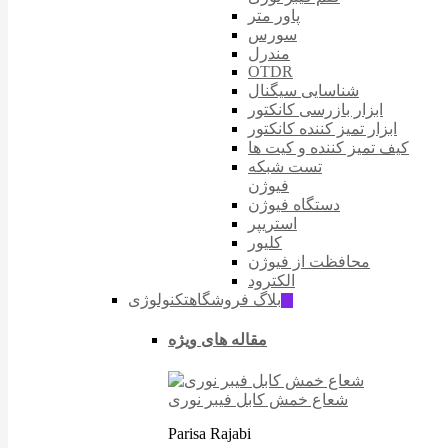
پاور متر
سورس
مندرل
OTDR
شناسایی سیگنال
ابزار بازرسی کانکتور
ابزار تمیز کننده کانکتور
کیف تمیز کننده و کیت ها
تست شبکه
فیوژن
دستگاه فیوژن
استریپر
کلیور
محافظت از فیوژن
الکترود
بلاگ فروشگاه
تکنولوژی
ّIT
مقاله های ویژه
شعاع خمش کابل فیبر نوری
Parisa Rajabi