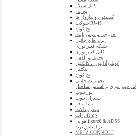
کابل شبکه
پچ پنل
کیستون و ماژول ها
سوکت RJ-45
پچ کورد
خروجی و فیس پلیت
ابزار های جانبی
شبکه فیبر نوری
کابل فیبر نوری
پچ پنل و باکس
کوپلر(آداپتور) ، کانکتور
پیگتیل
پچ کورد
تجهیزات جانبی
بل فیبر نوری بر اساس ساختار
لوز تیوب
سنترال تیوب
تایت بافر
میکرو داکت
دراپ Drop
هوایی figure8 & ADSS
بر اساس برند
METZ CONNECT