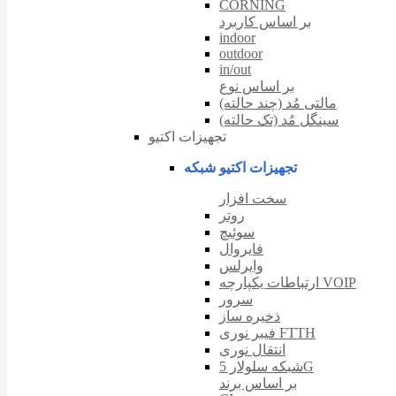
CORNING
بر اساس کاربرد
indoor
outdoor
in/out
بر اساس نوع
مالتی مُد (چند حالته)
سینگل مُد (تک حالته)
تجهیزات اکتیو
تجهیزات اکتیو شبکه
سخت افزار
روتر
سوئیچ
فایروال
وایرلس
ارتباطات یکپارچه VOIP
سرور
ذخیره ساز
فیبر نوری FTTH
انتقال نوری
شبکه سلولار 5G
بر اساس برند