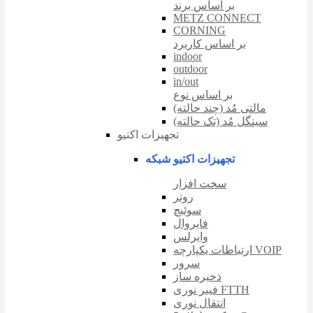
بر اساس برند
METZ CONNECT
CORNING
بر اساس کاربرد
indoor
outdoor
in/out
بر اساس نوع
مالتی مُد (چند حالته)
سینگل مُد (تک حالته)
تجهیزات اکتیو
تجهیزات اکتیو شبکه
سخت افزار
روتر
سوئیچ
فایروال
وایرلس
ارتباطات یکپارچه VOIP
سرور
ذخیره ساز
فیبر نوری FTTH
انتقال نوری