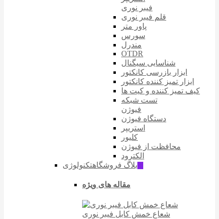
فیبر نوری
قلم فیبر نوری
پاور متر
سورس
مندرل
OTDR
شناسایی سیگنال
ابزار بازرسی کانکتور
ابزار تمیز کننده کانکتور
کیف تمیز کننده و کیت ها
تست شبکه
فیوژن
دستگاه فیوژن
استریپر
کلیور
محافظت از فیوژن
الکترود
بلاگ فروشگاه
تکنولوژی
ّIT
مقاله های ویژه
شعاع خمش کابل فیبر نوری