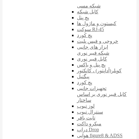
شبکه مسی
کابل شبکه
پچ پنل
کیستون و ماژول ها
سوکت RJ-45
پچ کورد
خروجی و فیس پلیت
ابزار های جانبی
شبکه فیبر نوری
کابل فیبر نوری
پچ پنل و باکس
کوپلر(آداپتور) ، کانکتور
پیگتیل
پچ کورد
تجهیزات جانبی
کابل فیبر نوری بر اساس
ساختار
لوز تیوب
سنترال تیوب
تایت بافر
میکرو داکت
دراپ Drop
هوایی figure8 & ADSS