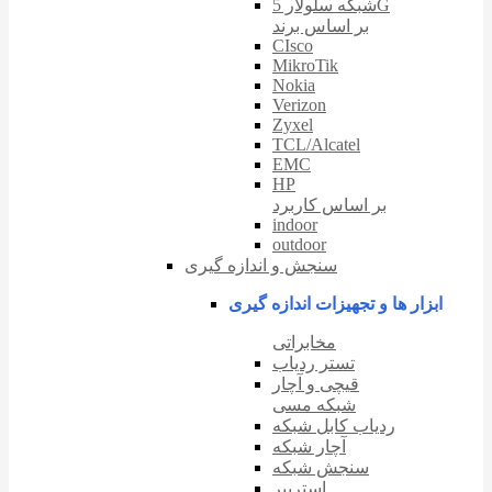
شبکه سلولار 5G
بر اساس برند
CIsco
MikroTik
Nokia
Verizon
Zyxel
TCL/Alcatel
EMC
HP
بر اساس کاربرد
indoor
outdoor
سنجش و اندازه گیری
ابزار ها و تجهیزات اندازه گیری
مخابراتی
تستر ردیاب
قیچی و آچار
شبکه مسی
ردیاب کابل شبکه
آچار شبکه
سنجش شبکه
استریپر