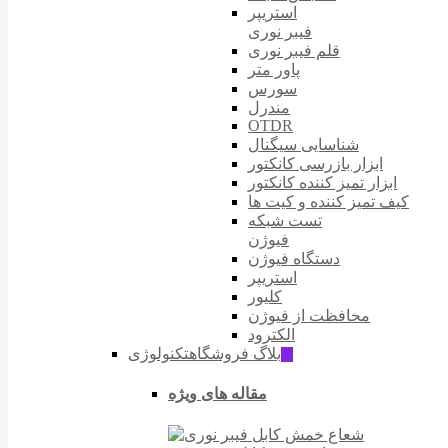
استریپر
فیبر نوری
قلم فیبر نوری
پاور متر
سورس
مندرل
OTDR
شناسایی سیگنال
ابزار بازرسی کانکتور
ابزار تمیز کننده کانکتور
کیف تمیز کننده و کیت ها
تست شبکه
فیوژن
دستگاه فیوژن
استریپر
کلیور
محافظت از فیوژن
الکترود
بلاگ فروشگاه
تکنولوژی
ّIT
مقاله های ویژه