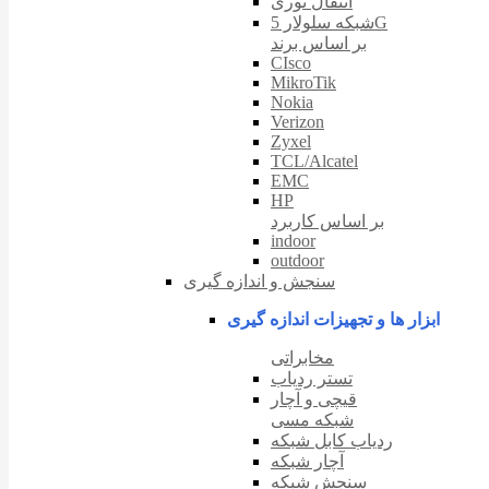
انتقال نوری
شبکه سلولار 5G
بر اساس برند
CIsco
MikroTik
Nokia
Verizon
Zyxel
TCL/Alcatel
EMC
HP
بر اساس کاربرد
indoor
outdoor
سنجش و اندازه گیری
ابزار ها و تجهیزات اندازه گیری
مخابراتی
تستر ردیاب
قیچی و آچار
شبکه مسی
ردیاب کابل شبکه
آچار شبکه
سنجش شبکه