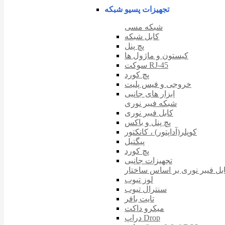
تجهیزات پسیو شبکه
شبکه مسی
کابل شبکه
پچ پنل
کیستون و ماژول ها
سوکت RJ-45
پچ کورد
خروجی و فیس پلیت
ابزار های جانبی
شبکه فیبر نوری
کابل فیبر نوری
پچ پنل و باکس
کوپلر(آداپتور) ، کانکتور
پیگتیل
پچ کورد
تجهیزات جانبی
بل فیبر نوری بر اساس ساختار
لوز تیوب
سنترال تیوب
تایت بافر
میکرو داکت
دراپ Drop