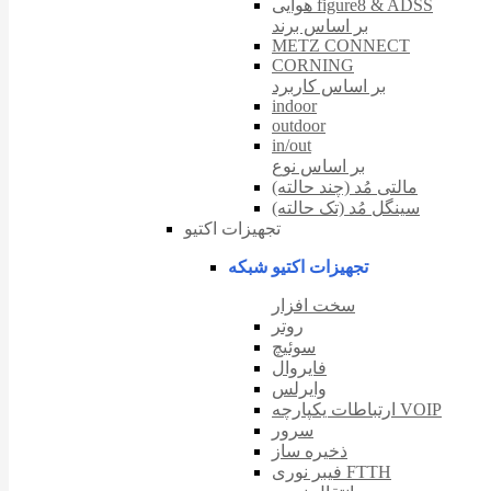
هوایی figure8 & ADSS
بر اساس برند
METZ CONNECT
CORNING
بر اساس کاربرد
indoor
outdoor
in/out
بر اساس نوع
مالتی مُد (چند حالته)
سینگل مُد (تک حالته)
تجهیزات اکتیو
تجهیزات اکتیو شبکه
سخت افزار
روتر
سوئیچ
فایروال
وایرلس
ارتباطات یکپارچه VOIP
سرور
ذخیره ساز
فیبر نوری FTTH