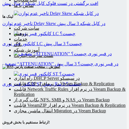
افت برگشتی در تست فلوک کابل شبکه
3 سال پیش
تماس با ما
لینک ها
تاخیر عدم توازن Delay Skew در کابل شبکه
3 سال پیش
سایت شرکت
پژوهش
خدمات
کانکتور فیبر نوری LC چیست؟
3 سال پیش
بلاگ
آموزش شبکه
تست سرعت اینترنت
تضعیف “ATTENUATION” در فیبر نوری چیست؟
3 سال پیش
آموزش – منتخب صنعت پارس
راه اندازی DHCP Server در سیسکو
قابلیت CDP در نرم‌افزار Veeam Backup & Replication
کانکتور فیبر نوری ST چیست؟
3 سال پیش
قابلیت Network Traffic Rules در نرم افزار Veeam Backup &
Replication
بکاپ گیری از NFS، SMB و NAS در Veeam Backup
قابلیت VeeamZIP در نرم افزار Veeam Backup & Replication
انتقال ماشین مجازی Migration در Veeam Backup
ارتباط مستقیم با بخش فروش!