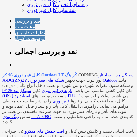
راهنمای انتخاب کابل فیبر نوری
شناسایی کابل فیبر نوری
نقد و بررسی
مشخصات
نظرات کاربران
توضیحات کوتاه
نقد و بررسی اجمالی
سینگل مد
با
ساختار
CORNING
کابل فیبر نوری 96 کر Outdoor LT کُرنینگ
مانند
شبکه های فیبر نوری Outdoor
لوز تیوب جهت تجهیز
A-DQ(ZN)2Y
campus و شبکه ستون فقرات شهری و بین شهری و نصب داخل انواع کانال
های کابل کشی مناسب می باشد.
تار های فیبر نوری
کابل
سینگل مد 9/125
می باشند. ساختار لوز تیوب
استاندارد ITU-T
و مطابق توصیه های
(OS2)
کابل ، محافظت کاملی از تارها
فیبر نوری
را در شرایط سخت محیطی
فراهم می نماید. پارامترهای انتقال کابل پایدار و بسیار قابل اعتماد بوده و
تیوب های بافر و تارهای فیبر نوری به جهت سرعت بخشیدن در نصب بر
کد بندی شده اند تا به راحتی شناسایی و نصب
رنگ بندی TIA-598C
اساس
گردند.
طراحی SZ باعث آسانی نصب و کاهش تنش کابل و
افت خمش های میکرو
می شود و تأثیرات محیطی بر روی پارامتر های انتقال توان و امکان