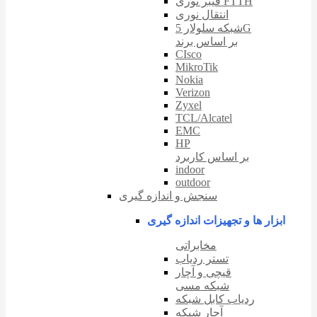
فیبر نوری FTTH
انتقال نوری
شبکه سلولار 5G
بر اساس برند
CIsco
MikroTik
Nokia
Verizon
Zyxel
TCL/Alcatel
EMC
HP
بر اساس کاربرد
indoor
outdoor
سنجش و اندازه گیری
ابزار ها و تجهیزات اندازه گیری
مخابراتی
تستر ردیاب
قیچی و آچار
شبکه مسی
ردیاب کابل شبکه
آچار شبکه