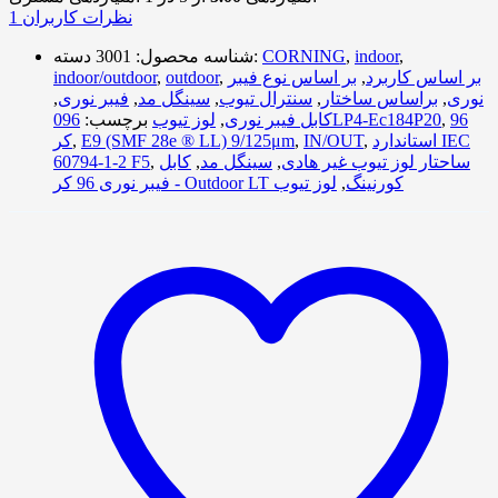
نظرات کاربران
1
,
indoor
,
CORNING
دسته:
شناسه محصول:
3001
بر اساس کاربرد
,
بر اساس نوع فیبر
,
outdoor
,
indoor/outdoor
نوری
,
براساس ساختار
,
سنترال تیوب
,
سینگل مد
,
فیبر نوری
,
96
,
096LP4-Ec184P20
کابل فیبر نوری
,
لوز تیوب
برچسب:
استاندارد IEC
,
IN/OUT
,
E9 (SMF 28e ® LL) 9/125μm
,
کر
ساحتار لوز تیوب غیر هادی
,
سینگل مد
,
کابل
,
60794-1-2 F5
فیبر نوری 96 کر - Outdoor LT کورنینگ
,
لوز تیوب