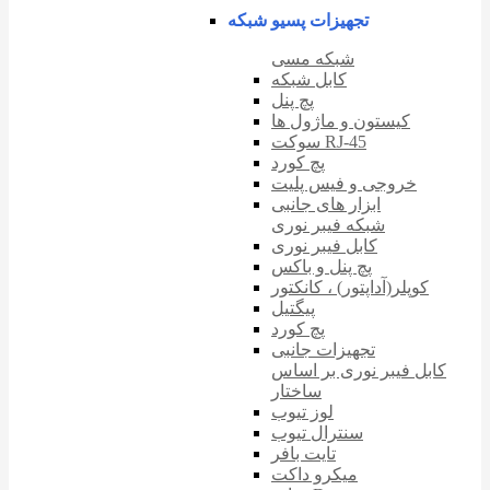
تجهیزات پسیو شبکه
شبکه مسی
کابل شبکه
پچ پنل
کیستون و ماژول ها
سوکت RJ-45
پچ کورد
خروجی و فیس پلیت
ابزار های جانبی
شبکه فیبر نوری
کابل فیبر نوری
پچ پنل و باکس
کوپلر(آداپتور) ، کانکتور
پیگتیل
پچ کورد
تجهیزات جانبی
کابل فیبر نوری بر اساس
ساختار
لوز تیوب
سنترال تیوب
تایت بافر
میکرو داکت