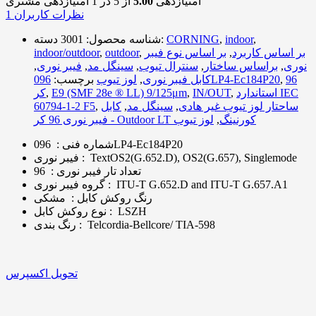
امتیازدهی
5.00
از 5 در
1
امتیازدهی مشتری
نظرات کاربران
1
,
indoor
,
CORNING
دسته:
شناسه محصول:
3001
بر اساس کاربرد
,
بر اساس نوع فیبر
,
outdoor
,
indoor/outdoor
نوری
,
براساس ساختار
,
سنترال تیوب
,
سینگل مد
,
فیبر نوری
,
96
,
096LP4-Ec184P20
کابل فیبر نوری
,
لوز تیوب
برچسب:
استاندارد IEC
,
IN/OUT
,
E9 (SMF 28e ® LL) 9/125μm
,
کر
ساحتار لوز تیوب غیر هادی
,
سینگل مد
,
کابل
,
60794-1-2 F5
فیبر نوری 96 کر - Outdoor LT کورنینگ
,
لوز تیوب
096LP4-Ec184P20
شماره فنی
:
TextOS2(G.652.D), OS2(G.657), Singlemode
:
فیبر نوری
تعداد تار فیبر نوری
:
96
ITU-T G.652.D and ITU-T G.657.A1
:
گروه فیبر نوری
رنگ روکش کابل
:
مشکی
LSZH
:
نوع روکش کابل
Telcordia-Bellcore/ TIA-598
:
رنگ بندی
تحویل اکسپرس