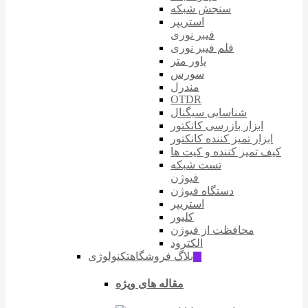
سنجش شبکه
استریپر
فیبر نوری
قلم فیبر نوری
پاور متر
سورس
مندرل
OTDR
شناسایی سیگنال
ابزار بازرسی کانکتور
ابزار تمیز کننده کانکتور
کیف تمیز کننده و کیت ها
تست شبکه
فیوژن
دستگاه فیوژن
استریپر
کلیور
محافظت از فیوژن
الکترود
بلاگ فروشگاه
تکنولوژی
ّIT
مقاله های ویژه