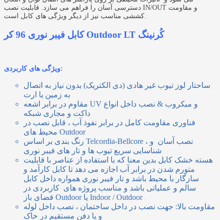
دسترسی آسان را فراهم می سازد. قابلیت نصب IN/OUT و مقاومت
کششی مناسب نیز از دیگر ویژگی های کابل است.
کابل فیبر نوری 96 کر Outdoor LT کُرنینگ
ویژگی های کاربردی:
ساحتار لوز تیوب غیر هادی (دی الکتریک) بدون نیاز به اتصال
به زمین یا ارت
مقاوم در برابر اشعه UV و میکروب & نصب داخل انواع
داکت و مجاری شبکه
فناوری مقاومت کامل در برابر نفوذ آب ، قابل نصب در
محیط های Outdoor
رنگ بندی بر اساس Telcordia-Bellcore ، نصب آسان و
شناسایی سریع تیوب ها و تار های فیبر نوری
هسته خشک کابل بدین معنا که با استفاده از عناصر با قابلیت
متورم شدن در برابر آب اجازه می دهد تا کابل کارآمد و
سازگار با محیط باشد و تار فیبر نوری همواره داخل کابل
سالم و عملیاتی باشد و مناسب پروژه های کاربردی در
فضای باز Outdoor یا Indoor / Outdoor
مقاومت بالا: جهت نصب در داخل ساختمان ، نصب داخل لوله
و یا دفن مستقیم در خاک