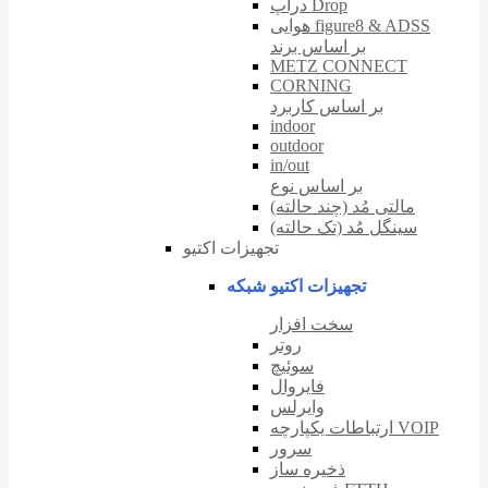
دراپ Drop
هوایی figure8 & ADSS
بر اساس برند
METZ CONNECT
CORNING
بر اساس کاربرد
indoor
outdoor
in/out
بر اساس نوع
مالتی مُد (چند حالته)
سینگل مُد (تک حالته)
تجهیزات اکتیو
تجهیزات اکتیو شبکه
سخت افزار
روتر
سوئیچ
فایروال
وایرلس
ارتباطات یکپارچه VOIP
سرور
ذخیره ساز