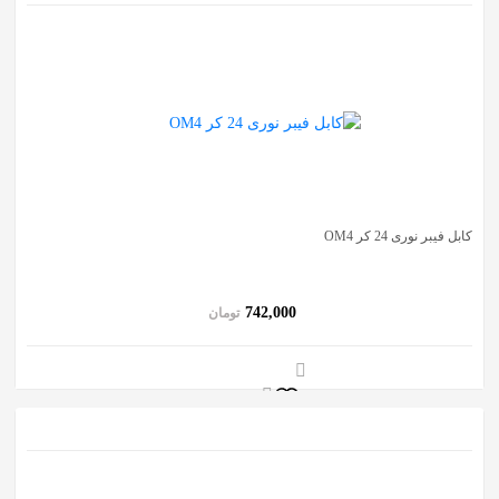
به
اشتراک
بگذارید.
کپی
لینک
کابل فیبر نوری 24 کر OM4
742,000
تومان