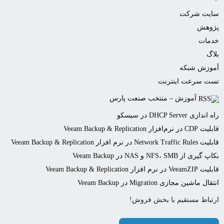
سایت شرکت
ابزار بازرسی کانکتور
پژوهش
استریپر
خدمات
مندرل
بلاگ
آموزش شبکه
VFL
تست سرعت اینترنت
شناسایی سیگنال
آموزش – منتخب صنعت پارس
OTDR
راه اندازی DHCP Server در سیسکو
پاورمتر
قابلیت CDP در نرم‌افزار Veeam Backup & Replication
قابلیت Network Traffic Rules در نرم افزار Veeam Backup & Replication
سورس
بکاپ گیری از NFS، SMB و NAS در Veeam Backup
دستگاه فیوژن
قابلیت VeeamZIP در نرم افزار Veeam Backup & Replication
کیف تمیز کننده و کیت ابزار
انتقال ماشین مجازی Migration در Veeam Backup
ارتباط مستقیم با بخش فروش!
ابزار ها و تجهیزات جانبی
تجهیزات اکتیو شبکه