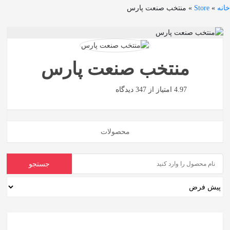
خانه
»
Store
»
منتخب صنعت پارس
اشتراک
گذاری
با
منتخب صنعت پارس
استفاده
از
4.97 امتیاز از 347 دیدگاه
روش‌های
زیر
محصولات
می‌توانید
این
صفحه
را
با
دوستان
خود