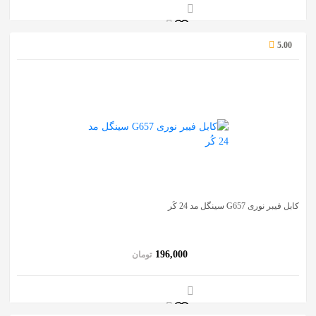
5.00
کابل فیبر نوری G657 سینگل مد 24 کُر
196,000
تومان