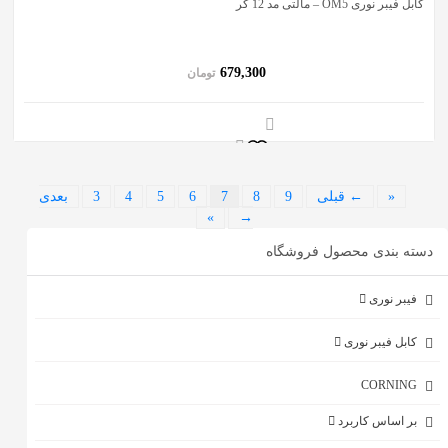
کابل فیبر نوری OM5 – مالتی مد 12 کُر
679,300
تومان
«
← قبلی
9
8
7
6
5
4
3
بعدی
»
→
دسته بندی محصول فروشگاه
فیبر نوری
کابل فیبر نوری
CORNING
بر اساس کاربرد