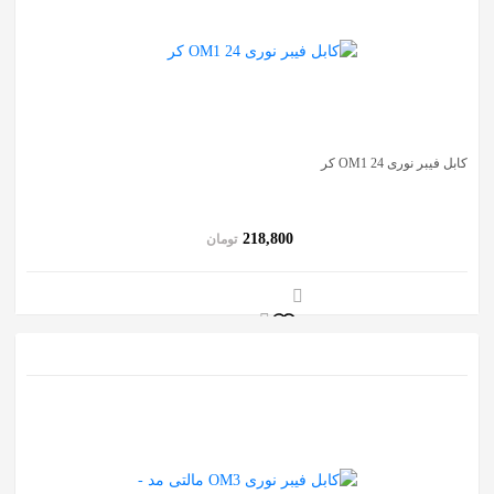
کابل فیبر نوری OM1 24 کر
218,800
تومان