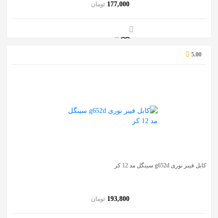
177,000
تومان
5.00
کابل فیبر نوری g652d سینگل مد 12 کر
193,800
تومان