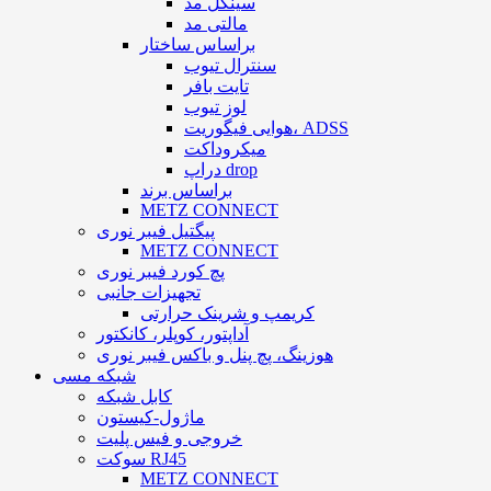
سینگل مد
مالتی مد
براساس ساختار
سنترال تیوب
تایت بافر
لوز تیوب
هوایی فیگوریت، ADSS
میکروداکت
دراپ drop
براساس برند
METZ CONNECT
پیگتیل فیبر نوری
METZ CONNECT
پچ کورد فیبر نوری
تجهیزات جانبی
کریمپ و شرینک حرارتی
آداپتور، کوپلر، کانکتور
هوزینگ، پچ پنل و باکس فیبر نوری
شبکه مسی
کابل شبکه
ماژول-کیستون
خروجی و فیس پلیت
سوکت RJ45
METZ CONNECT