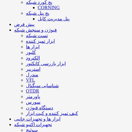
پچ کورد شبکه
CORNING
پچ پنل شبکه
پنل مدیریت کابل
پیش فرض
فیوژن و سنجش شبکه
تست شبکه
ابزار تمیز کننده
ابزار ها
کلیور
الکترود
ابزار بازرسی کانکتور
استریپر
مندرل
VFL
شناسایی سیگنال
OTDR
پاورمتر
سورس
دستگاه فیوژن
کیف تمیز کننده و کیت ابزار
ابزار ها و تجهیزات جانبی
تجهیزات اکتیو شبکه
سوئیچ