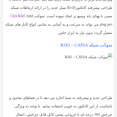
به
به
طراحی پیشرفته کانکتورRJ-45 نسل جدید را در ارائه ارتباطات شبکه
اشتراک
اشتراک
مسی با پهنای باند وسیع تر ایجاد نموده است. سوکت
field
C6A RJ45
بگذارید.
بگذارید.
plug pro می تواند به سرعت و به آسانی به تمامی انواع کابل های شبکه
متصل گردد؛ بدون نیاز به ابزار خاص.
کپی
کپی
لینک
لینک
سوکت شبکه RJ45 – CAT6A
طراحی جدید و پیشرفته به شما اجازه می دهد تا در فضاهای محدود و
نامناسب از این کانکتور به خوبی استفاده نمایید. با توجه به ویژگی
چرخش 360 درجه ای با خروجی پشتی کابل قابل چرخش، اتصال