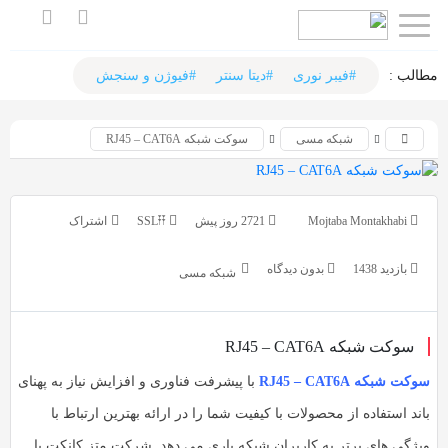
اشتراک
اشتراک
گذاری
گذاری
مطالب :‌
#فیبر نوری
#دیتا سنتر
#فیوژن و سنجش
با
با
شبکه مسی
سوکت شبکه RJ45 – CAT6A
استفاده
استفاده
از
از
روش‌های
روش‌های
Mojtaba Montakhabi
2721 روز پیش
SSL𐏒𐏒
زیر
زیر
می‌توانید
می‌توانید
بازدید 1438
بدون دیدگاه
شبکه مسی
این
این
صفحه
صفحه
را
سوکت شبکه RJ45 – CAT6A
را
با
با
سوکت شبکه RJ45 – CAT6A
با پیشرفت فناوری و افزایش نیاز به پهنای
دوستان
دوستان
باند استفاده از محصولات با کیفیت شما را در ارائه بهترین ارتباط با
خود
خود
ویژگی های برتر به کاربران شبکه یاری می دهد. شرکت متز کانکت با