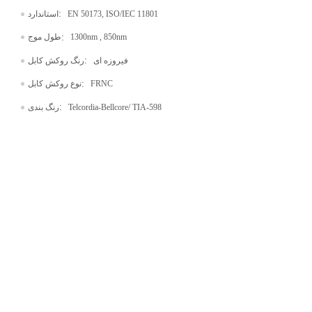
:
EN 50173, ISO/IEC 11801
استاندارد
:
1300nm , 850nm
طول موج
:
فیروزه ای
رنگ روکش کابل
:
FRNC
نوع روکش کابل
:
Telcordia-Bellcore/ TIA-598
رنگ بندی