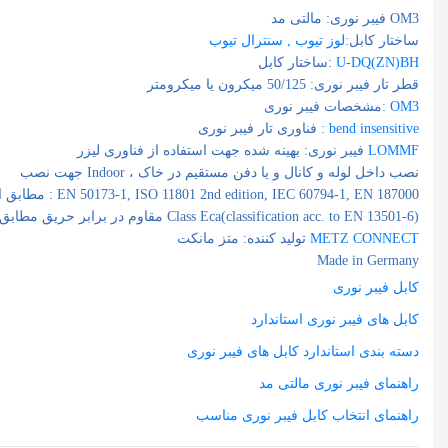
فیبر نوری: مالتی مد OM3
ساختار کابل:
لوز تیوب , سنترال تیوب
U-DQ(ZN)BH
ساختار کابل:
قطر تار فیبر نوری:‌ 50/125 میکرون یا میکرومتر
OM3
مشخصات فیبر نوری:
bend insensitive
فناوری تار فیبر نوری :
LOMMF
فیبر نوری: بهینه شده جهت استفاده از فناوری لیزر
جهت نصب Indoor ، نصب داخل لوله و کانال و یا دفن مستقیم در خاک
EN 50173-1, ISO 11801 2nd edition, IEC 60794-1, EN 187000
مطابق استاندارد :
Class Eca(classification acc. to EN 13501-6)
مقاوم در برابر حریق مطابق استاندارد
METZ CONNECT
تولید کننده: متز مانکت
Made in Germany
کابل فیبر نوری
کابل های فیبر نوری استاندارد
دسته بندی استاندارد کابل های فیبر نوری
راهنمای فیبر نوری مالتی مد
راهنمای انتخاب کابل فیبر نوری مناسب