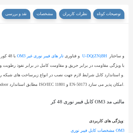
توضیحات کوتاه
نظرات کاربران
مشخصات
نقد و بررسی
و ساختار
U-DQ(ZN)BH
و فناوری
تار های فیبر نوری
غیر
OM3
و قابلیت کاربری به در انواع پروژه های فیبر نوری یا کاربری Universal با 48 کور یا
و استاندارد کابل شرایط لازم جهت نصب در انواع زیرساخت های شبکه را فراهم می سازد.
، استفاده کابل را در محیط های بسته indoor مطابق استاندارد ISO/IEC 11801 و EN-50173 امکان پذیر می سازد.
کابل فیبر نوری 48 کر OM3 مالتی مد
:
ویژگی های کاربردی
مشخصات کابل فیبر نوری OM3