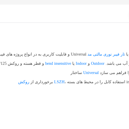
تار فیبر نوری مالتی مد
با ویژگی مقاومت در برابر حریق و مقاومت کامل در برابر نفوذ رطوبت و آب می باشد.
Outdoor
و
Indoor
و قطر هسته و روکش 50/125 میکرون انتخابی مناسب جهت تجهیز شبکه های
یا
bend insensitive
Universal
ساختار
روکش LSZH
برخورداری از