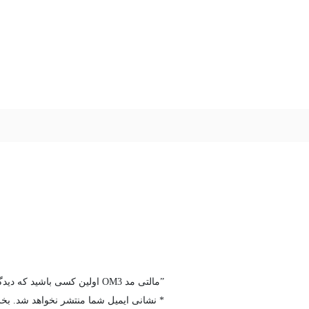
اولین کسی باشید که دیدگاهی می نویسد “کابل فیبر نوری 48 کر OM3 مالتی مد”
*
بخش‌های موردنیاز علامت‌گذاری شده‌اند
نشانی ایمیل شما منتشر نخواهد شد.