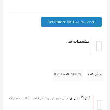
Part/Number: 008TDZ-86788E2G
مشخصات فنی
شماره فنی
008TDZ-86788E2G
3 دیدگاه برای
کابل فیبر نوری 8 کر EDGE OM3 کورنینگ