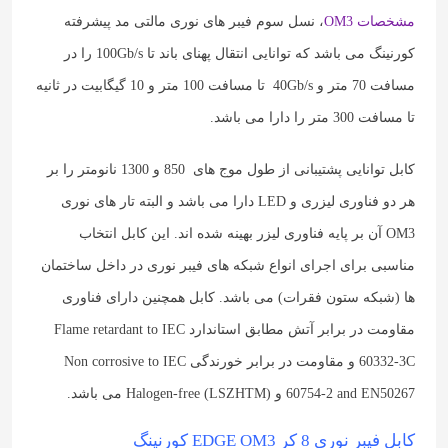
مشخصات OM3
، نسل سوم فیبر های نوری مالتی مد پیشرفته
کورنینگ می باشد که توانایی انتقال پهنای باند تا 100Gb/s را در
مسافت 70 متر و 40Gb/s تا مسافت 100 متر و 10 گیگابیت در ثانیه
تا مسافت 300 متر را دارا می باشد.
کابل توانایی پشتیبانی از طول موج های 850 و 1300 نانومتر را بر
هر دو فناوری لیزری و LED دارا می باشد و البته تار های نوری
OM3 آن بر پایه فناوری لیزر بهینه شده اند. این کابل انتخاب
مناسبی برای اجرای انواع شبکه های فیبر نوری در داخل ساختمان
ها (شبکه ستون فقرات) می باشد. کابل همچنین دارای فناوری
مقاومت در برابر آتش مطابق استاندارد Flame retardant to IEC
60332-3C و مقاومت در برابر خورندگی Non corrosive to IEC
60754-2 and EN50267 و Halogen-free (LSZHTM) می باشد.
کابل فیبر نوری 8 کر EDGE OM3 کورنینگ