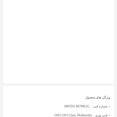
:
شماره فنی
008TDZ-86788E2G
:
فیبر نوری
(OM3 (50/125μm, Multimode