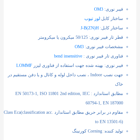
فیبر نوری:
OM3
ساختار کابل:
لوز تیوب
ساختار کابل:
J-B(ZN)H
قطر تار فیبر نوری:‌ 50/125 میکرون یا میکرومتر
مشخصات فیبر نوری:
OM3
فناوری تار فیبر نوری :
bend insensitive
فیبر نوری: بهینه شده جهت استفاده از فناوری لیزر
LOMMF
جهت نصب Indoor ، نصب داخل لوله و کانال و یا دفن مستقیم در
خاک
مطابق استاندارد :
EN 50173-1, ISO 11801 2nd edition, IEC
60794-1, EN 187000
مقاوم در برابر حریق مطابق استاندارد
Class Eca(classification acc.
to EN 13501-6)
تولید کننده: Corning کورنینگ