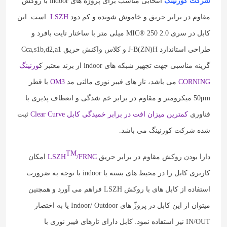
شرکت کورنینگ
انتخابی مناسب برای پروژه های indoor با روکش
مقاوم در برابر حریق و خاموش شونده و کم دود
LSZH
است. این
کابل در سری MIC® 250 2.0 میلی متر با ساختار تایت بافرد و
طراحی استاندارد J-B(ZN)H و کلاس واکنش حریق Cca,s1b,d2,a1
گزینه مناسبی جهت تجهیز شبکه های indoor از برند معتبر ک
ورنینگ
CORNING
می باشد، تار های فیبر نوری مالتی مد
OM3
با قطر
50μm میکرومتر و مقاوم در برابر خم شدگی و انعطاف پذیری با
فناوری
کمترین میزان افت در برابر خمیدگی کابل Clear Curve
ثبت
شده شرکت کورنینگ می باشد.
TM
دارا بودن روکش مقاوم در برابر حریق
/FRNC
LSZH
امکان
کاربری کابل را در محیط های بسته یا indoor با توجه به ضرورت
استفاده از کابل های با روکش LSZH فراهم می آورد و همچنین
میتوان از این کابل در پروژّ های Indoor/ Outdoor یا به اختصار
IN/OUT نیز استفاده نمود. کابل دارای تارهای فیبر نوری با