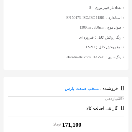
:
تعداد تار فیبر نوری
8
:
استاندارد
EN 50173, ISO/IEC 11801
:
طول موج
1300nm , 850nm
:
رنگ روکش کابل
فیروزه ای
:
نوع روکش کابل
LSZH
:
رنگ بندی
Telcordia-Bellcore/ TIA-598
فروشنده :
منتخب صنعت پارس
347
امتیازدهی
4.97
از 5 در
امتیازدهی
گارانتی اصالت کالا
مشتری
171,100
تومان